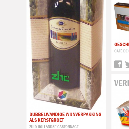
GESCH
CAFÉ DE
VER
DUBBELWANDIGE WIJNVERPAKKING
ALS KERSTGROET
ZUID HOLLANDSE CARTONNAGE