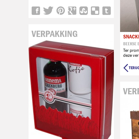
VERPAKKING
SNACK
BEEKSE 
Ter pro
deze ve
VER