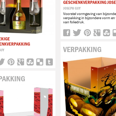
GESCHENKVERPAKKING JOSE
JOSEPH GUY
Voorstel vormgeving van bijzonde
verpakking in bijzondere vorm en
van foliedruk.
EKIGE
ENKVERPAKKING
VERPAKKING
GUY
PAKKING