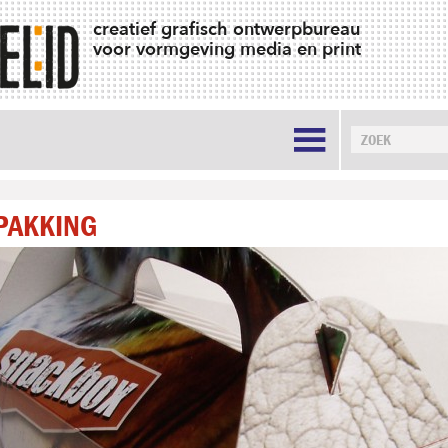
creatief grafisch ontwerpbureau
voor vormgeving media en print

PAKKING