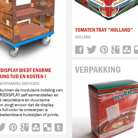
TOMATEN TRAY "HOLLAND"
HOLLAND
VERPAKKING
DISPLAY BIEDT ENORME
ING TIJD EN KOSTEN !
 VERPAKKING INDUSTRIE
kunnen de modulaire indeling van
ODISPLAY zelf samenstellen en
% recyclebare en duurzame
on zorgt ervoor dat de display
 full-color te ontwerpen is
bedenkbare huisstijlen of prints.