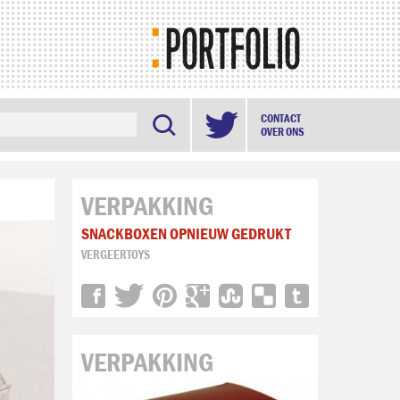

CONTACT
OVER ONS
VERPAKKING
SNACKBOXEN OPNIEUW GEDRUKT
VERGEERTOYS
VERPAKKING