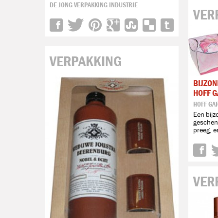
DE JONG VERPAKKING INDUSTRIE
VER
VERPAKKING
BIJZO
HOFF 
HOFF GA
Een bij
geschenk
preeg, e
VER