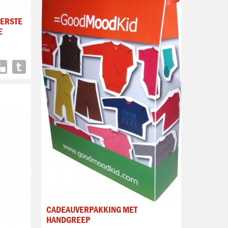
ERSTE
E
CADEAUVERPAKKING MET
HANDGREEP