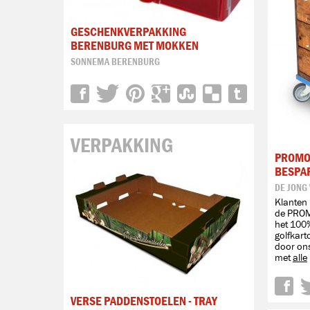
GESCHENKVERPAKKING
BERENBURG MET MOKKEN
SONNEMA BERENBURG
VERPAKKING
PROMO
BESPAR
DE JONG
Klanten 
de PROM
het 100
golfkart
door ons
met
alle
VERSE PADDENSTOELEN - TRAY