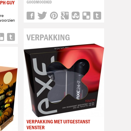
PH GUY
GOODMOODKID
re
 voorzien
VERPAKKING
VERPAKKING MET UITGESTANST
VENSTER