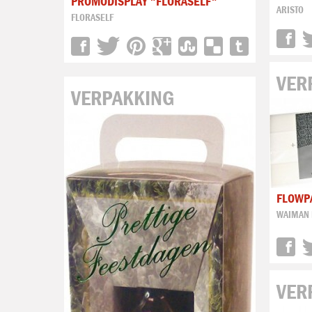
PROMODISPLAY "FLORASELF"
ARISTO
FLORASELF
VER
VERPAKKING
FLOWP
WAIMAN 
VER