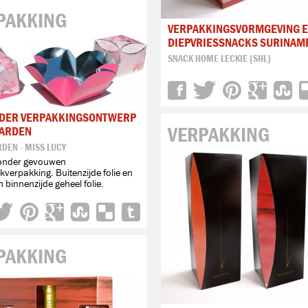
PAKKING
VERPAKKINGSVORMGEVING E
DIEPVRIESSNACKS SURINAM
SNACK HOME LECKIE (SHL)
NDER VERPAKKINGSONTWERP
VERPAKKING
GARDEN
RDEN - MISS LUCY
zonder gevouwen
verpakking. Buitenzijde folie en
n binnenzijde geheel folie.
PAKKING